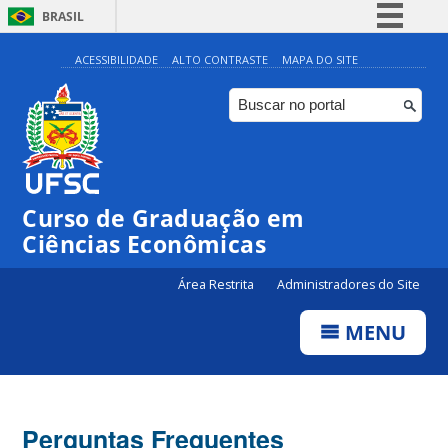
BRASIL
Simplifique!
ACESSIBILIDADE
ALTO CONTRASTE
MAPA DO SITE
Comunica BR
Participe
Acesso à informação
Legislação
Curso de Graduação em
Canais
Ciências Econômicas
Área Restrita
Administradores do Site
MENU
Perguntas Frequentes